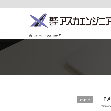
コ
ナ
ン
ビ
テ
ゲ
ン
ー
ツ
シ
へ
ョ
HOME
2024年5月
ス
ン
キ
に
ッ
移
プ
動
HPメ
お知らせ
2024年